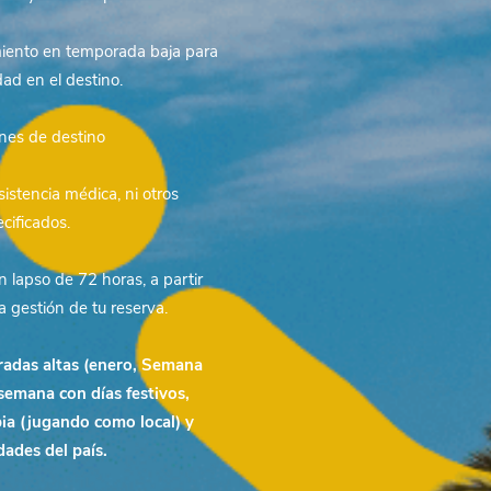
amiento en temporada baja para
dad en el destino.
ones de destino
sistencia médica, ni otros
cificados.
 lapso de 72 horas, a partir
a gestión de tu reserva.
radas altas (enero, Semana
 semana con días festivos,
a (jugando como local) y
dades del país.