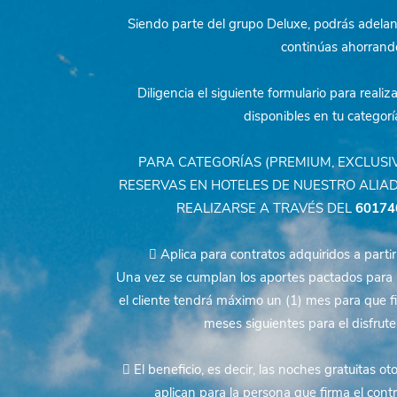
Siendo parte del grupo Deluxe, podrás adelan
continúas
ahorrand
Diligencia el siguiente formulario para realiz
disponibles en tu categoría
PARA CATEGORÍAS (PREMIUM, EXCLUSIV
RESERVAS EN HOTELES DE
NUESTRO ALIA
REALIZARSE A TRAVÉS DEL
60174
 Aplica para contratos adquiridos a parti
Una vez se cumplan los aportes pactados para h
el
cliente tendrá máximo un (1) mes para que fin
meses
siguientes para el disfrut
 El beneficio, es decir, las noches gratuitas ot
aplican
para la persona que firma el con