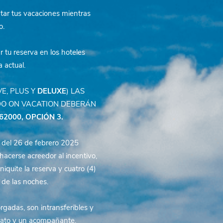
tar tus vacaciones mientras
o.
ar tu reserva
en los hoteles
 actual.
E, PLUS Y
DELUXE
) LAS
DO ON VACATION DEBERÁN
62000,
OPCIÓN 3.
r del 26 de febrero 2025
acerse acreedor al incentivo,
iquite la reserva y cuatro (4)
e de las noches.
orgadas, son intransferibles y
trato y un acompañante.